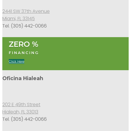
2441 SW 37th Avenue
Miami, FL 33145
Tel. (305) 442-0066
ZERO %
FINANCING
Click Here
Oficina Hialeah
202 E 49th Street
Hialeah, FL 33013
Tel. (305) 442-0066