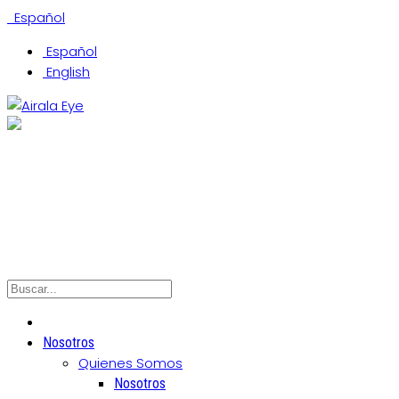
Español
Español
English
(305) 442-0066
Coral Gables Office
Hialeah Office
North Miami Office
Nosotros
Quienes Somos
Nosotros